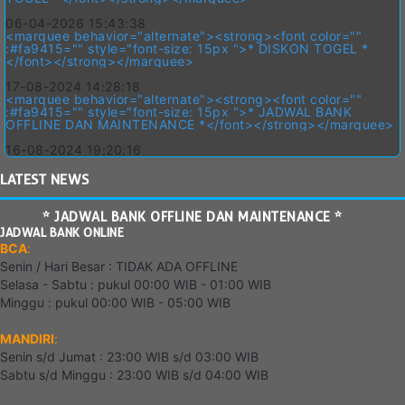
06-04-2026 15:43:38
<marquee behavior="alternate"><strong><font color=""
:#fa9415="" style="font-size: 15px ">* DISKON TOGEL *
</font></strong></marquee>
17-08-2024 14:28:18
<marquee behavior="alternate"><strong><font color=""
:#fa9415="" style="font-size: 15px ">* JADWAL BANK
OFFLINE DAN MAINTENANCE *</font></strong></marquee>
16-08-2024 19:20:16
LATEST
NEWS
* JADWAL BANK OFFLINE DAN MAINTENANCE *
JADWAL BANK ONLINE
BCA
:
Senin / Hari Besar : TIDAK ADA OFFLINE
Selasa - Sabtu : pukul 00:00 WIB - 01:00 WIB
Minggu : pukul 00:00 WIB - 05:00 WIB
MANDIRI
:
Senin s/d Jumat : 23:00 WIB s/d 03:00 WIB
Sabtu s/d Minggu : 23:00 WIB s/d 04:00 WIB